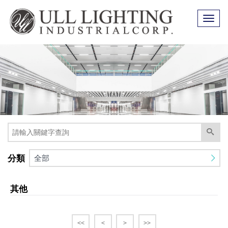
Toggl
naviga
分類
全部
其他
<<
<
>
>>