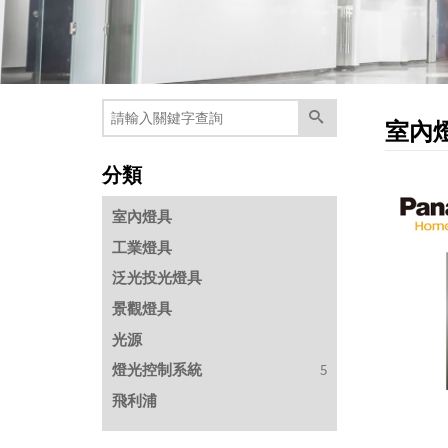
室內
分類
室內燈具
工業燈具
泛光投光燈具
景觀燈具
光源
燈光控制系統
5
飛利浦