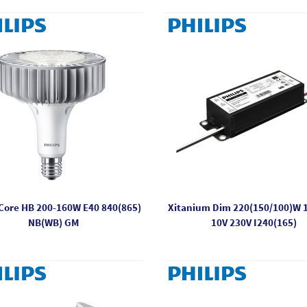
Core HB 200-160W E40 840(865)
Xitanium Dim 220(150/100)W 1
NB(WB) GM
10V 230V I240(165)