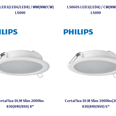
 LED3(LED6/LED8) / WW(NW/CW)
LS060S LED3(LED8) / CW(N
L5000
L5000
ertaFlux DLM Slim 2000lm
CertaFlux DLM Slim 1000lm(2
830(840/850) 8"
830(840/850) 6"