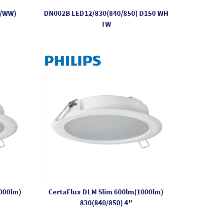
W/WW)
DN002B LED12/830(840/850) D150 WH
TW
000lm)
CertaFlux DLM Slim 600lm(1000lm)
830(840/850) 4"