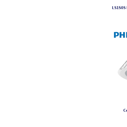
LS150S
C