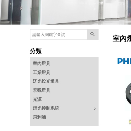
室內
分類
室內燈具
工業燈具
泛光投光燈具
景觀燈具
光源
燈光控制系統
5
飛利浦