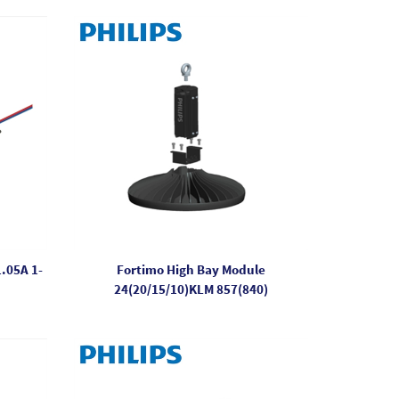
.05A 1-
Fortimo High Bay Module
24(20/15/10)KLM 857(840)