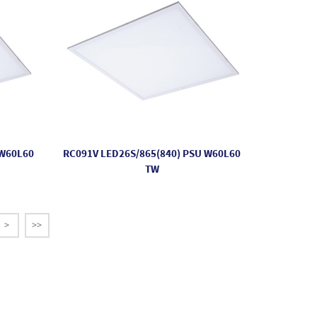
 W60L60
RC091V LED26S/865(840) PSU W60L60
TW
>
>>