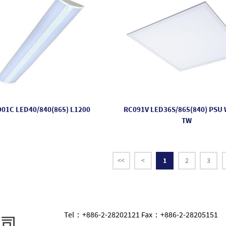
01C LED40/840(865) L1200
RC091V LED36S/865(840) PSU
TW
<<
<
1
2
3
Tel：+886-2-28202121 Fax：+886-2-28205151