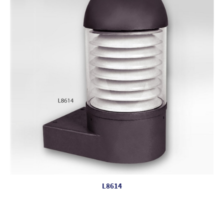
L8614