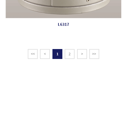
L6317
<<
<
1
2
>
>>