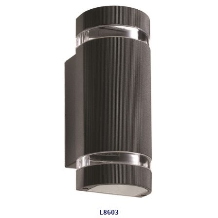
L8603