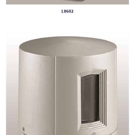
L8602