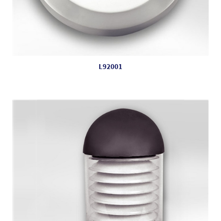
L92001