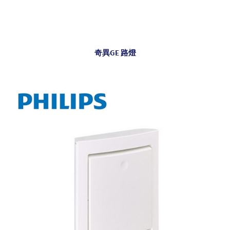
奇異GE 路燈