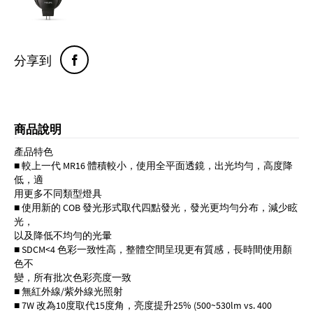
分享到
商品說明
產品特色
■ 較上一代 MR16 體積較小，使用全平面透鏡，出光均勻，高度降
低，適
用更多不同類型燈具
■ 使用新的 COB 發光形式取代四點發光，發光更均勻分布，減少眩
光，
以及降低不均勻的光暈
■ SDCM<4 色彩一致性高，整體空間呈現更有質感，長時間使用顏
色不
變，所有批次色彩亮度一致
■ 無紅外線/紫外線光照射
■ 7W 改為10度取代15度角，亮度提升25% (500~530lm vs. 400