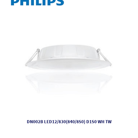
DN002B LED12/830(840/850) D150 WH TW