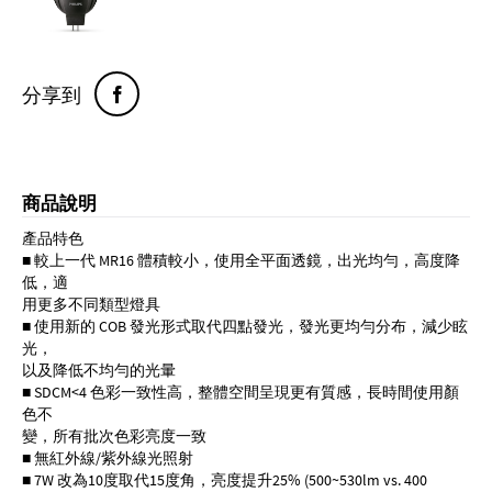
分享到
商品說明
產品特色
■ 較上一代 MR16 體積較小，使用全平面透鏡，出光均勻，高度降
低，適
用更多不同類型燈具
■ 使用新的 COB 發光形式取代四點發光，發光更均勻分布，減少眩
光，
以及降低不均勻的光暈
■ SDCM<4 色彩一致性高，整體空間呈現更有質感，長時間使用顏
色不
變，所有批次色彩亮度一致
■ 無紅外線/紫外線光照射
■ 7W 改為10度取代15度角，亮度提升25% (500~530lm vs. 400