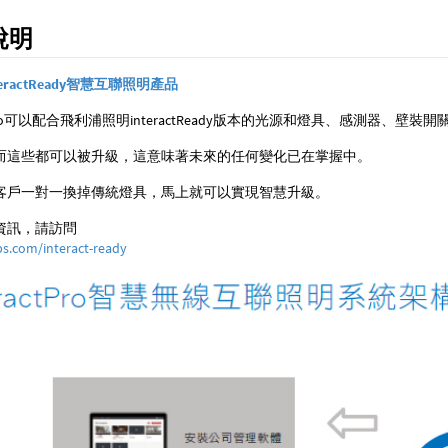
說明
eractReady智慧互聯照明產品
ctPro可以配合飛利浦照明interactReady版本的光源和燈具、感測器、壁裝開
而這些都可以被升級，這意味著未來的任何變化已在掌握中。
客戶一對一換掉傳統燈具，馬上就可以實現智慧升級。
資訊，請訪問
s.com/interact-ready